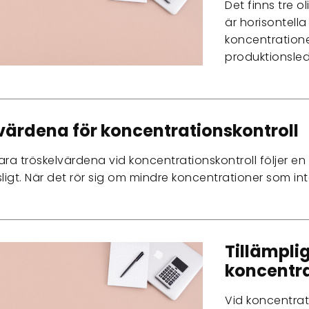
Det finns tre 
är horisontella
koncentration
produktionsled
värdena för koncentrationskontroll
ra tröskelvärdena vid koncentrationskontroll följer en 
tsligt. När det rör sig om mindre koncentrationer som int
Tillämpl
koncentra
Vid koncentrat