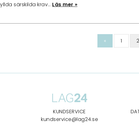
llda särskilda krav…
Läs mer »
«
1
KUNDSERVICE
DA
kundservice@lag24.se