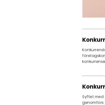
Konkurr
Konkurrensl
företagskon
konkurrensen
Konkurr
Syftet med 
genomförs 