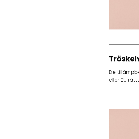
Tröskel
De tillämpba
eller EU rät