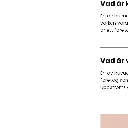
Vad är 
En av huvu
varken vara
är ett före
Vad är 
En av huvud
företag som 
uppströms 