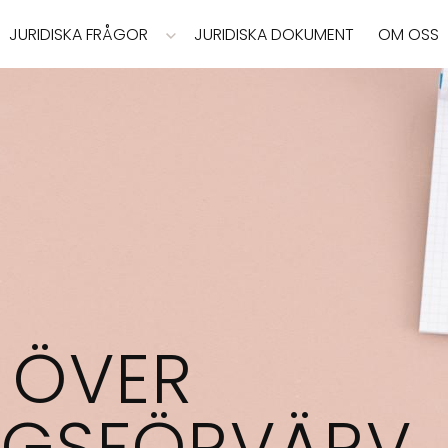
JURIDISKA FRÅGOR
JURIDISKA DOKUMENT
OM OSS
N ÖVER
AGSFÖRVÄRV