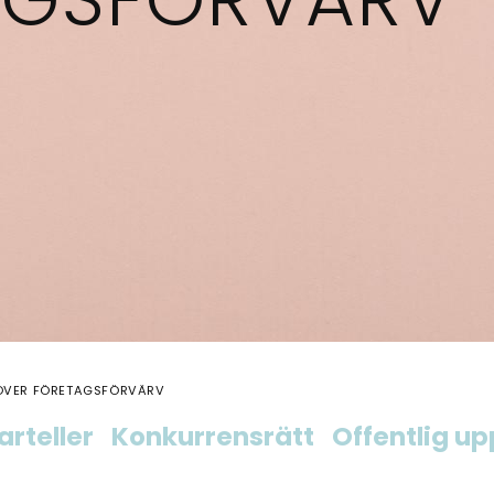
 ÖVER FÖRETAGSFÖRVÄRV
arteller
Konkurrensrätt
Offentlig u