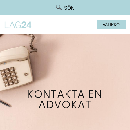
Siirry
SÖK
suoraan
sisältöön
VALIKKO
KONTAKTA EN
ADVOKAT