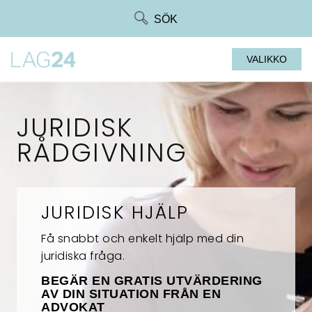
Siirry
SÖK
suoraan
sisältöön
VALIKKO
JURIDISK
RÅDGIVNING
JURIDISK HJÄLP
Få snabbt och enkelt hjälp med din
juridiska fråga.
BEGÄR EN GRATIS UTVÄRDERING
AV DIN SITUATION FRÅN EN
ADVOKAT