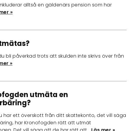
 inkluderar alltså en gäldenärs pension som har
mer »
utmätas?
bli påverkad trots att skulden inte skrivs över från
mer »
ofogden utmäta en
rbäring?
u har ett överskott från ditt skattekonto, det vill säga
äring, har Kronofogden rätt att utmät
gen. Det vill säga att de har rätt att…
Läs mer »