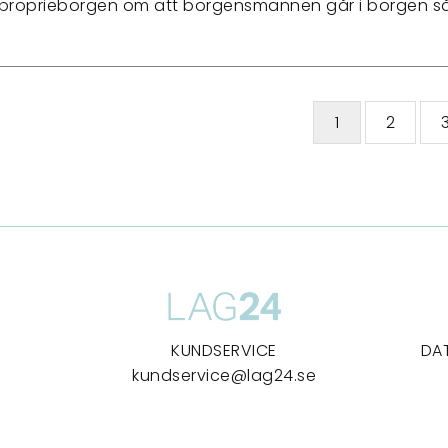
proprieborgen om att borgensmannen går i borgen så
1
2
KUNDSERVICE
DA
kundservice@lag24.se