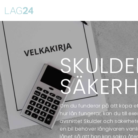
Siirry
suoraan
sisältöön
SKULD
SÄKERH
Om du funderar på att köpa et
hur lån fungerar, kan du till ex
avsnittet Skulder och säkerhete
en bil behöver långivaren vanli
lånet så att han kan säkra åte