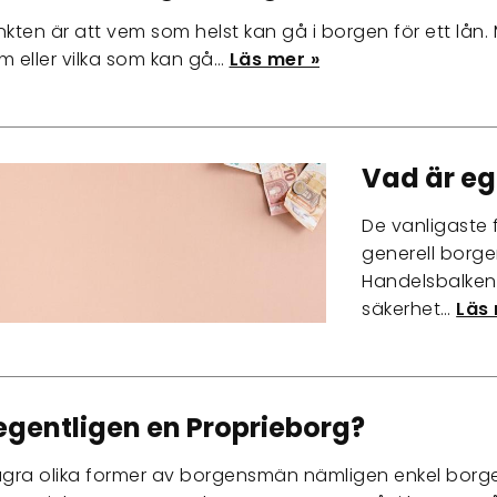
ten är att vem som helst kan gå i borgen för ett lån. 
m eller vilka som kan gå…
Läs mer »
Vad är eg
De vanligaste
generell borge
Handelsbalken
säkerhet…
Läs 
egentligen en Proprieborg?
ågra olika former av borgensmän nämligen enkel borge