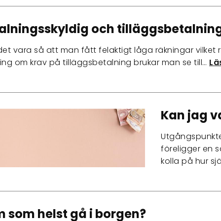
alningsskyldig och tilläggsbetalnin
et vara så att man fått felaktigt låga räkningar vilket 
g om krav på tilläggsbetalning brukar man se till…
Lä
Kan jag v
Utgångspunkten
föreligger en s
kolla på hur s
 som helst gå i borgen?