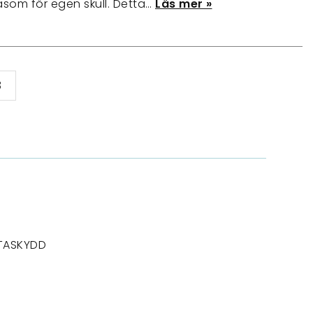
som för egen skull. Detta…
Läs mer »
3
TASKYDD