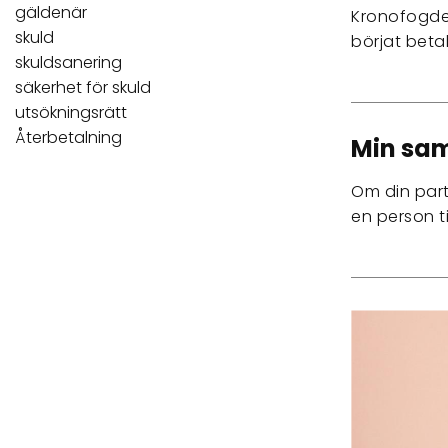
gäldenär
Kronofogden
skuld
börjat beta
skuldsanering
säkerhet för skuld
utsökningsrätt
Återbetalning
Min sam
Om din part
en person t