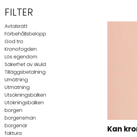
FILTER
Avtalsrätt
Förbehållsbelopp
God tro
Kronofogden
Lös egendom
Säkerhet av skuld
Tilläggsbetalning
Umätning
Utmätning
Utsökningsbalken
Utökningsbalken
borgen
borgensman
borgenär
Kan kro
faktura