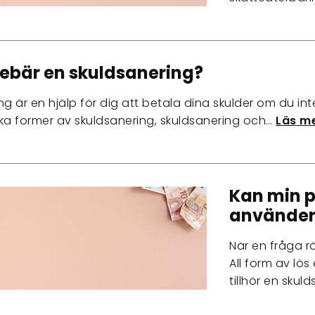
ebär en skuldsanering?
ng är en hjälp för dig att betala dina skulder om du in
lika former av skuldsanering, skuldsanering och…
Läs me
Kan min 
använder
När en fråga r
All form av l
tillhör en sku