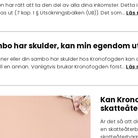
 har rätt att ta den del av alla dina inkomster. Detta
las ut (7 kap. 1 § Utsökningsbalken (UB)). Det som…
Läs 
bo har skulder, kan min egendom 
ner eller din sambo har skulder hos Kronofogden kan du 
ill en annan. Vanligtvis brukar Kronofogden först…
Läs 
Kan Kron
skatteåte
Är det så att d
en skatteåterb
skatteåterbärin