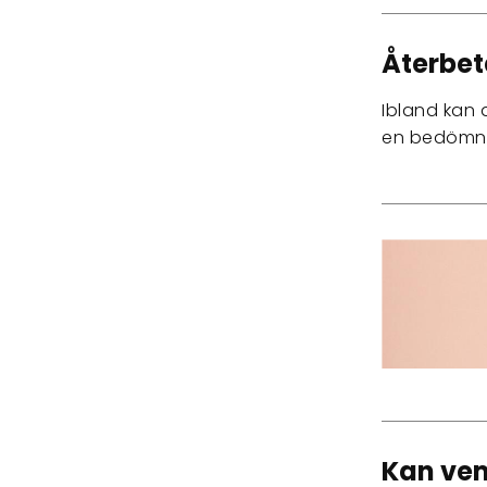
Återbet
Ibland kan d
en bedömnin
Kan vem