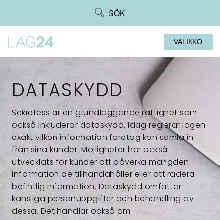
Siirry
SÖK
suoraan
sisältöön
VALIKKO
DATASKYDD
Sekretess är en grundläggande rättighet som
också inkluderar dataskydd. Idag reglerar lagen
exakt vilken information företag kan samla in
från sina kunder. Möjligheter har också
utvecklats för kunder att påverka mängden
information de tillhandahåller eller att radera
befintlig information. Dataskydd omfattar
känsliga personuppgifter och behandling av
dessa. Det handlar också om