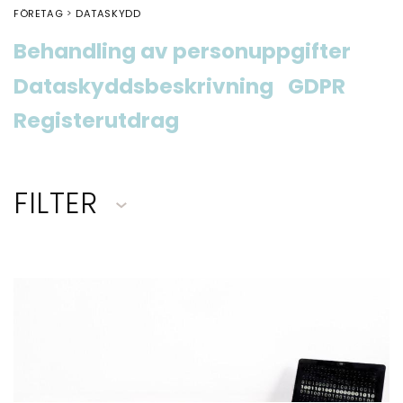
FÖRETAG
DATASKYDD
Behandling av personuppgifter
Dataskyddsbeskrivning
GDPR
Registerutdrag
FILTER