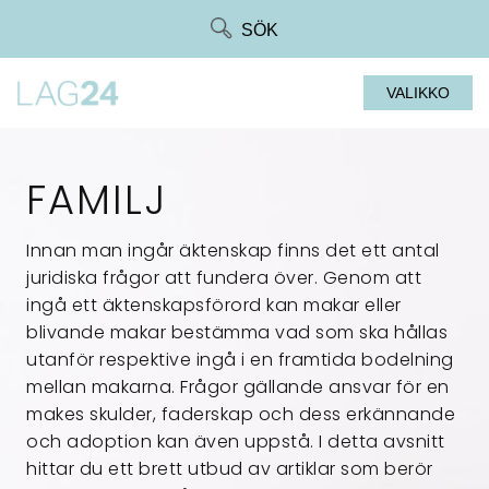
Siirry
SÖK
suoraan
sisältöön
VALIKKO
FAMILJ
Innan man ingår äktenskap finns det ett antal
juridiska frågor att fundera över. Genom att
ingå ett äktenskapsförord kan makar eller
blivande makar bestämma vad som ska hållas
utanför respektive ingå i en framtida bodelning
mellan makarna. Frågor gällande ansvar för en
makes skulder, faderskap och dess erkännande
och adoption kan även uppstå. I detta avsnitt
hittar du ett brett utbud av artiklar som berör