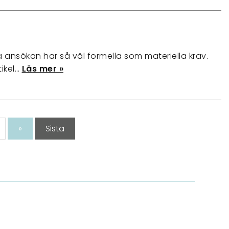
ansökan har så väl formella som materiella krav.
tikel…
Läs mer »
»
Sista