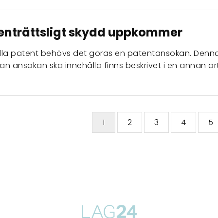
enträttsligt skydd uppkommer
ålla patent behövs det göras en patentansökan. Denna 
n ansökan ska innehålla finns beskrivet i en annan ar
1
2
3
4
5