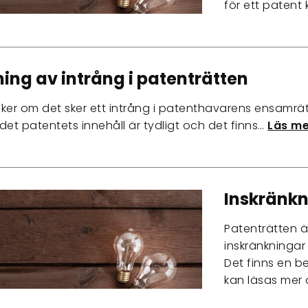
för ett patent 
ng av intrång i patenträtten
 sker om det sker ett intrång i patenthavarens ensamrät
det patentets innehåll är tydligt och det finns…
Läs me
Inskränkn
Patenträtten 
inskränkningar
Det finns en b
kan läsas mer