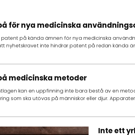
 på för nya medicinska användning
 patent på kända ämnen för nya medicinska användni
 att nyhetskravet inte hindrar patent på redan kända
på medicinska metoder
ntlagen kan en uppfinning inte bara bestå av en metod fö
ring som ska utövas på människor eller djur. Apparate
Inte ett 