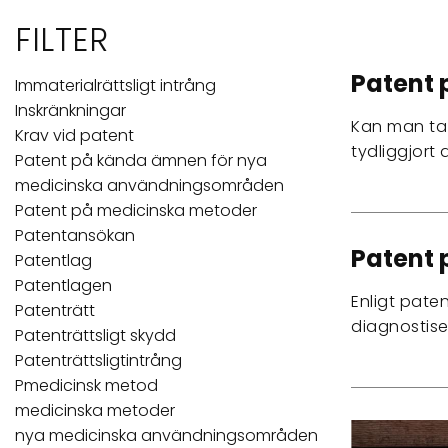
FILTER
Patent
Immaterialrättsligt intrång
Inskränkningar
Kan man ta
Krav vid patent
tydliggjort
Patent på kända ämnen för nya
medicinska användningsområden
Patent på medicinska metoder
Patentansökan
Patent 
Patentlag
Patentlagen
Enligt pate
Patenträtt
diagnostise
Patenträttsligt skydd
Patenträttsligtintrång
Pmedicinsk metod
medicinska metoder
nya medicinska användningsområden