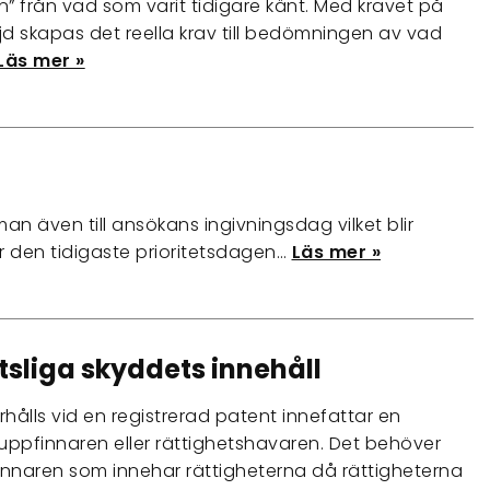
n” från vad som varit tidigare känt. Med kravet på
d skapas det reella krav till bedömningen av vad
Läs mer »
 även till ansökans ingivningsdag vilket blir
ar den tidigaste prioritetsdagen…
Läs mer »
tsliga skyddets innehåll
hålls vid en registrerad patent innefattar en
uppfinnaren eller rättighetshavaren. Det behöver
innaren som innehar rättigheterna då rättigheterna