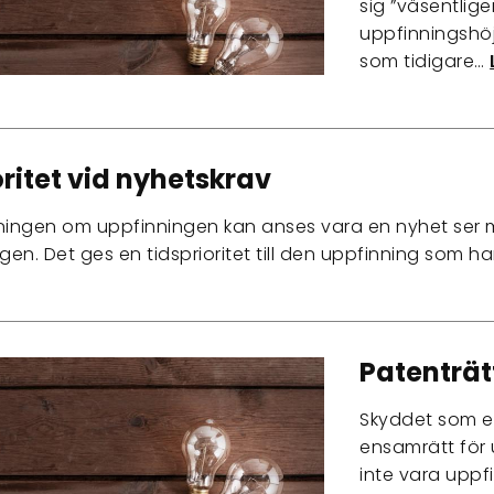
sig ”väsentlige
uppfinningshöj
som tidigare…
oritet vid nyhetskrav
ngen om uppfinningen kan anses vara en nyhet ser man
agen. Det ges en tidsprioritet till den uppfinning som h
Patenträt
Skyddet som er
ensamrätt för 
inte vara uppf