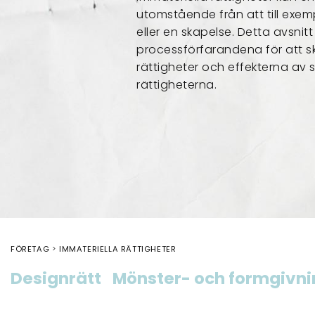
utomstående från att till exem
eller en skapelse. Detta avsnit
processförfarandena för att sk
rättigheter och effekterna av 
rättigheterna.
FÖRETAG
IMMATERIELLA RÄTTIGHETER
Designrätt
Mönster- och formgivni