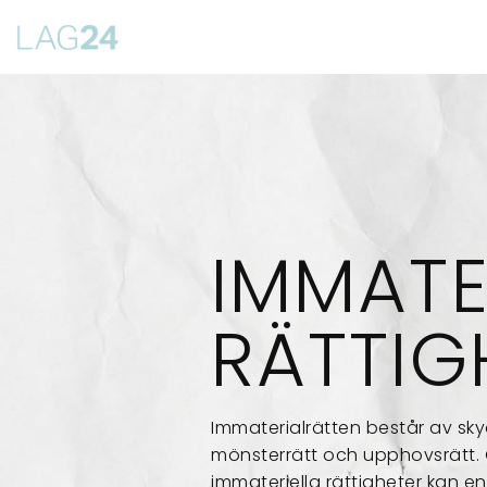
Siirry
suoraan
sisältöön
IMMATE
RÄTTIG
Immaterialrätten består av sk
mönsterrätt och upphovsrätt.
immateriella rättigheter kan e