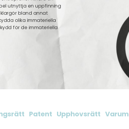
pel utnyttja en uppfinning
t klargör bland annat
ydda olika immateriella
skydd för de immateriella
ngsrätt
Patent
Upphovsrätt
Varum