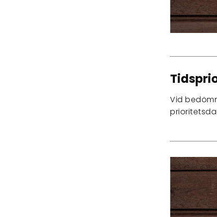
Tidspri
Vid bedömni
prioritetsd