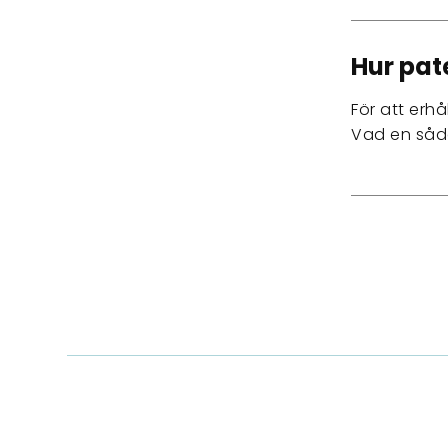
Hur pat
För att erh
Vad en såda