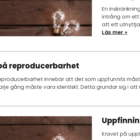
En inskränknin
intrång om ett
att ett utnyttj
Läs mer »
på reproducerbarhet
eproducerbarhet innebär att det som uppfunnits måst
varje gång måste vara identiskt. Detta grundar sig i a
Uppfinnin
Kravet på uppf