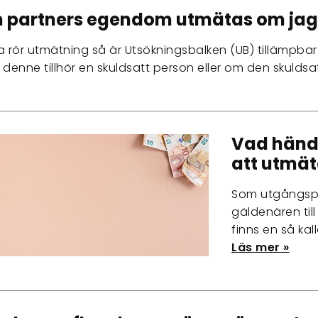
n partners egendom utmätas om jag
a rör utmätning så är Utsökningsbalken (UB) tillämpba
 denne tillhör en skuldsatt person eller om den skulds
Vad hände
att utmä
Som utgångspu
gäldenären til
finns en så kal
Läs mer »