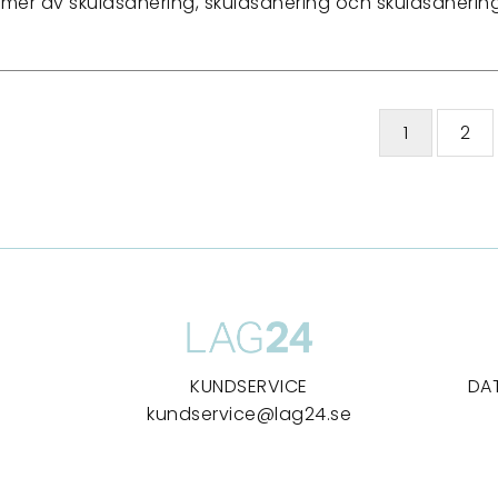
ormer av skuldsanering, skuldsanering och skuldsaneri
1
2
KUNDSERVICE
DA
kundservice@lag24.se