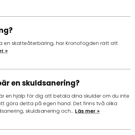
ing?
äga en skatteåterbäring, har Kronofogden rätt att
r »
är en skuldsanering?
r en hjälp för dig att betala dina skulder om du inte
att göra detta på egen hand. Det finns två olika
dsanering, skuldsanering och…
Läs mer »