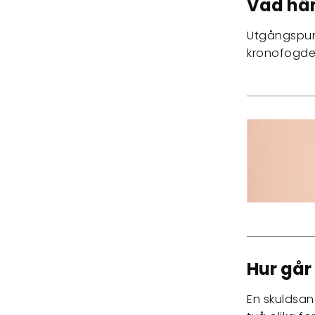
Vad hän
Utgångspunk
kronofogden
Hur går 
En skuldsan