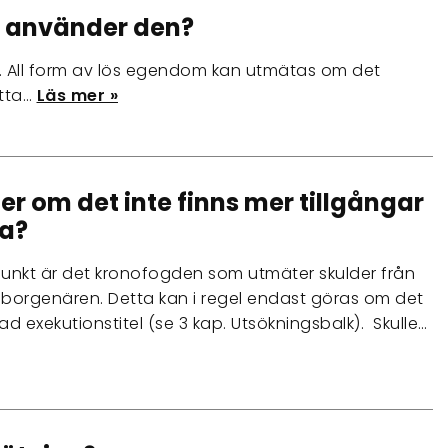
 använder den?
r. All form av lös egendom kan utmätas om det
atta…
Läs mer »
r om det inte finns mer tillgångar
ta?
nkt är det kronofogden som utmäter skulder från
l borgenären. Detta kan i regel endast göras om det
lad exekutionstitel (se 3 kap. Utsökningsbalk). Skulle…