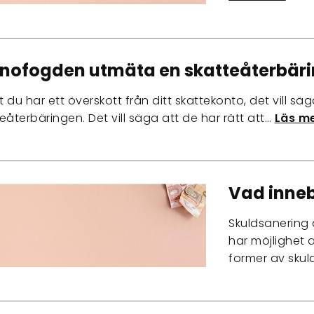
nofogden utmäta en skatteåterbär
t du har ett överskott från ditt skattekonto, det vill s
eåterbäringen. Det vill säga att de har rätt att…
Läs me
Vad inneb
Skuldsanering ä
har möjlighet 
former av skul