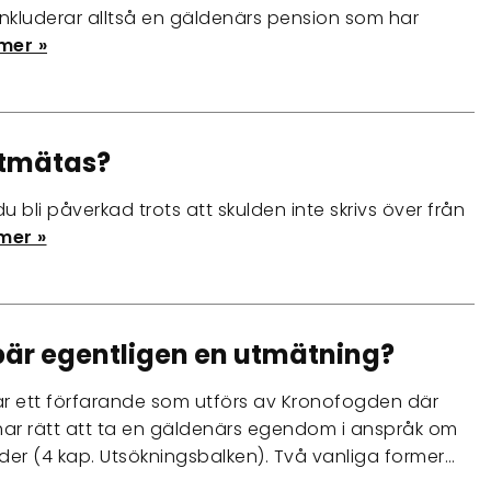
 inkluderar alltså en gäldenärs pension som har
mer »
utmätas?
bli påverkad trots att skulden inte skrivs över från
mer »
är egentligen en utmätning?
r ett förfarande som utförs av Kronofogden där
ar rätt att ta en gäldenärs egendom i anspråk om
der (4 kap. Utsökningsbalken). Två vanliga former…