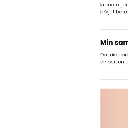
Kronofogden
börjat beta
Min sam
Om din part
en person t