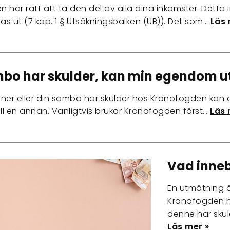
 har rätt att ta den del av alla dina inkomster. Detta
las ut (7 kap. 1 § Utsökningsbalken (UB)). Det som…
Läs 
bo har skulder, kan min egendom 
ner eller din sambo har skulder hos Kronofogden kan du 
ill en annan. Vanligtvis brukar Kronofogden först…
Läs 
Vad inneb
En utmätning ä
Kronofogden h
denne har skul
Läs mer »