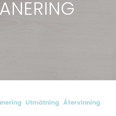
ANERING
anering
Utmätning
Återvinning