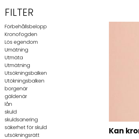
FILTER
Förbehållsbelopp
Kronofogden
Lös egendom
Umätning
Utmäta
Utmätning
Utsökningsbalken
Utökningsbalken
borgenär
gäldenär
lån
skuld
skuldsanering
säkerhet för skuld
Kan kro
utsökningsrätt