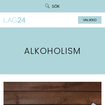
Siirry
SÖK
suoraan
sisältöön
VALIKKO
ALKOHOLISM