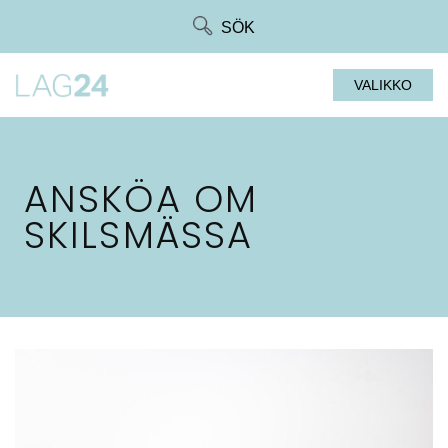
Siirry
SÖK
suoraan
sisältöön
VALIKKO
ANSKÖA OM
SKILSMÄSSA