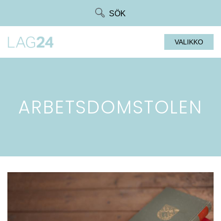
Siirry
SÖK
suoraan
sisältöön
VALIKKO
ARBETSDOMSTOLEN