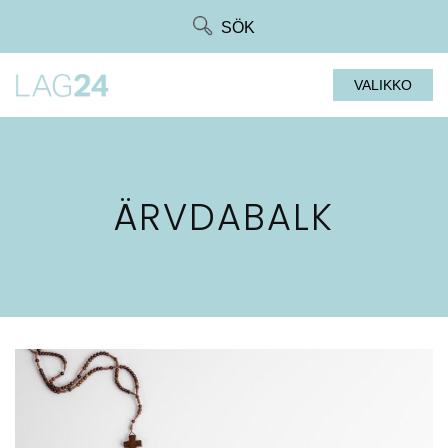
Siirry
SÖK
suoraan
sisältöön
VALIKKO
ÄRVDABALK