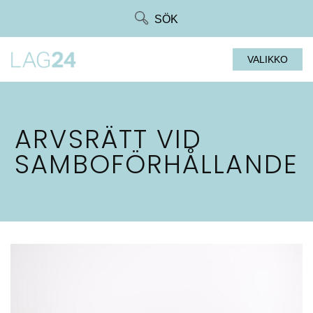
Siirry
SÖK
suoraan
sisältöön
VALIKKO
ARVSRÄTT VID
SAMBOFÖRHÅLLANDE