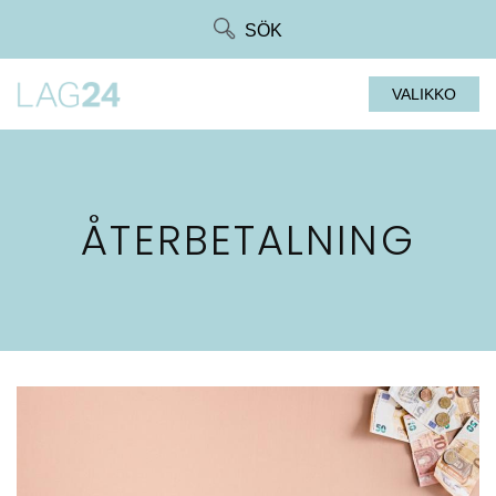
Siirry
SÖK
suoraan
sisältöön
VALIKKO
ÅTERBETALNING