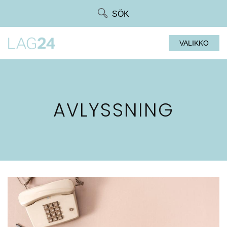
Siirry
SÖK
suoraan
sisältöön
VALIKKO
AVLYSSNING