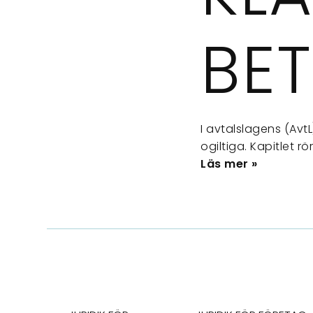
BE
I avtalslagens (Avt
ogiltiga. Kapitlet r
Läs mer »