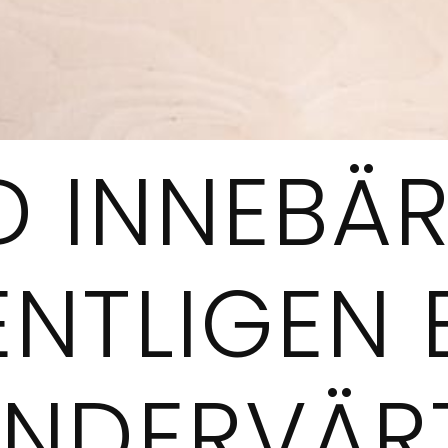
D INNEBÄ
NTLIGEN 
ANDERVÄR