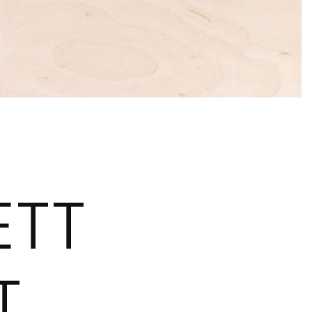
R
ETT
T