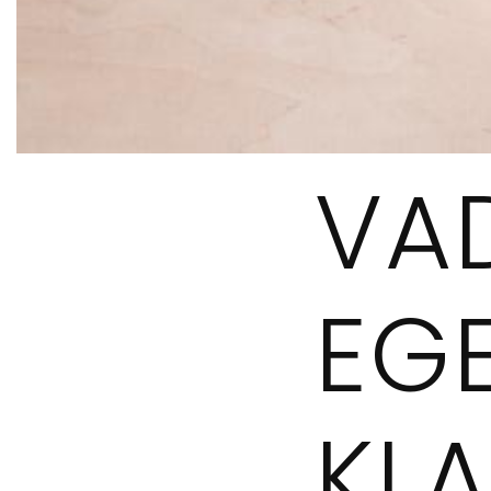
VA
EGE
KL