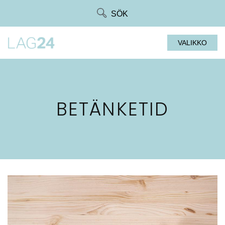
Siirry
SÖK
suoraan
sisältöön
VALIKKO
BETÄNKETID