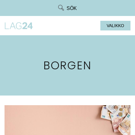
Siirry
SÖK
suoraan
sisältöön
VALIKKO
BORGEN