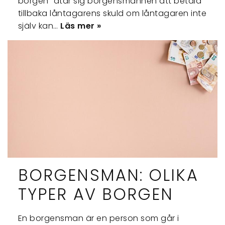
borgen” åtar sig borgensmannen att betala
tillbaka låntagarens skuld om låntagaren inte
själv kan…
Läs mer »
BORGENSMAN: OLIKA
TYPER AV BORGEN
En borgensman är en person som går i