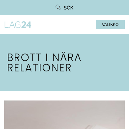
Siirry
SÖK
suoraan
sisältöön
VALIKKO
BROTT I NÄRA
RELATIONER