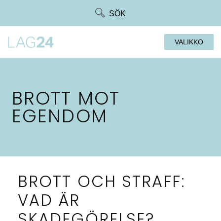
Siirry
SÖK
suoraan
sisältöön
VALIKKO
BROTT MOT
EGENDOM
BROTT OCH STRAFF:
VAD ÄR
SKADEGÖRELSE?