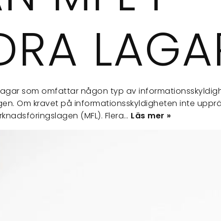
DRA LAGA
al lagar som omfattar någon typ av informationsskyldigh
en. Om kravet på informationsskyldigheten inte upprä
rknadsföringslagen (MFL). Flera…
Läs mer »