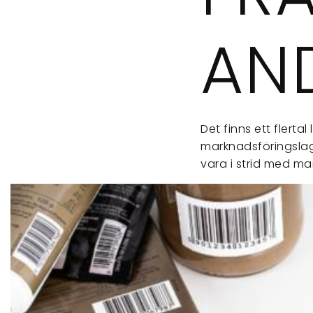
AN
Det finns ett flert
marknadsföringslag
vara i strid med ma