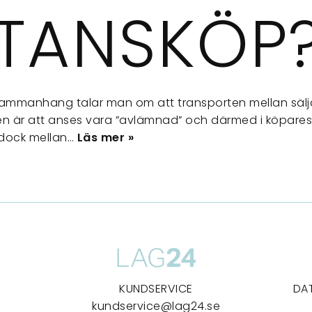
STANSKÖP
sammanhang talar man om att transporten mellan säl
en är att anses vara ”avlämnad” och därmed i köpares 
r dock mellan…
Läs mer »
KUNDSERVICE
DA
kundservice@lag24.se