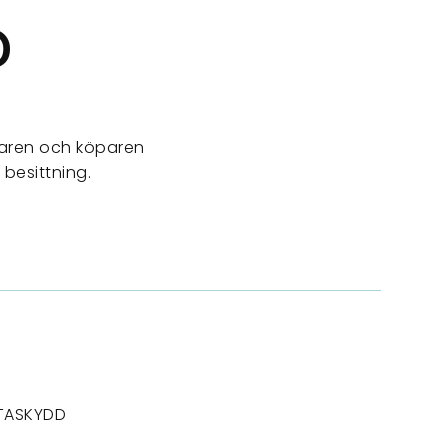
?
jaren och köparen
besittning.
TASKYDD