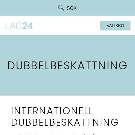
Siirry
SÖK
suoraan
sisältöön
VALIKKO
DUBBELBESKATTNING
INTERNATIONELL
DUBBELBESKATTNING