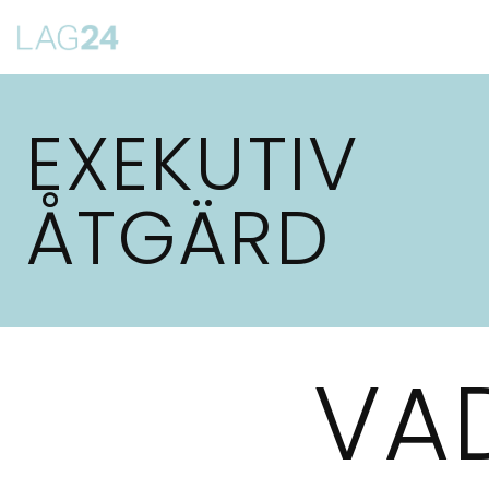
Siirry
suoraan
sisältöön
EXEKUTIV
ÅTGÄRD
VA