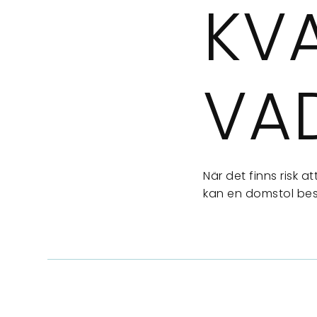
KV
VA
När det finns risk 
kan en domstol besl