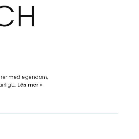
CH
vinner med egendom,
anligt…
Läs mer »