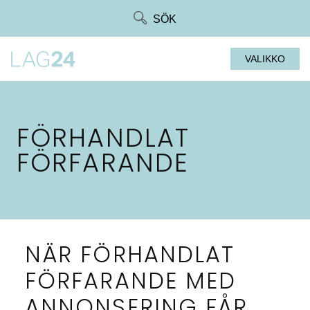
Siirry
SÖK
suoraan
sisältöön
VALIKKO
FÖRHANDLAT
FÖRFARANDE
NÄR FÖRHANDLAT
FÖRFARANDE MED
ANNONSERING FÅR