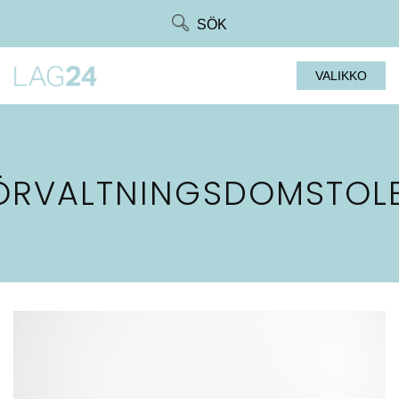
Siirry
SÖK
suoraan
sisältöön
VALIKKO
ÖRVALTNINGSDOMSTOL