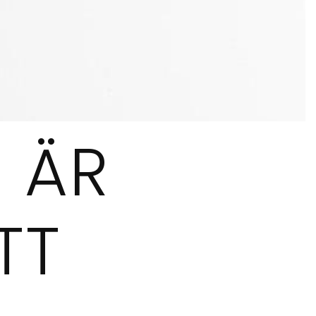
 ÄR
TT