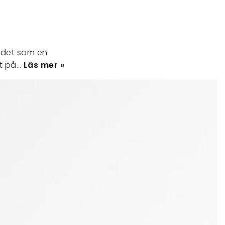
t det som en
tt på…
Läs mer »