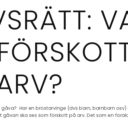
VSRÄTT: V
 FÖRSKOT
 ARV?
er gåva? Har en bröstarvinge (dvs barn, barnbarn osv) 
 gåvan ska ses som förskott på arv. Det som en föräl