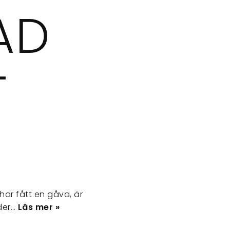
AD
T
har fått en gåva, är
der…
Läs mer »