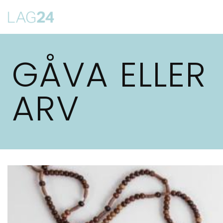
Siirry
suoraan
sisältöön
GÅVA ELLER
ARV