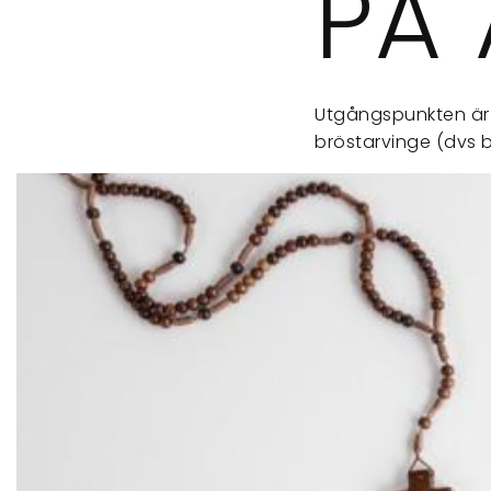
PÅ
Utgångspunkten är a
bröstarvinge (dvs b