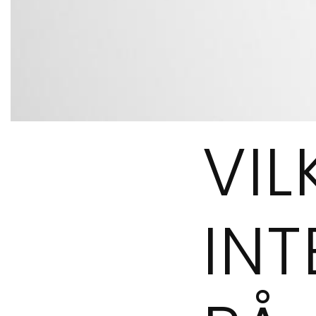
VI
INT