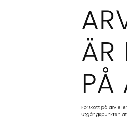
AR
ÄR
PÅ
Förskott på arv ell
utgångspunkten att