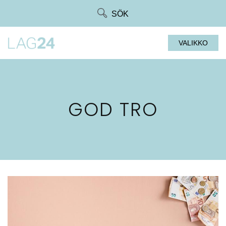
Siirry
SÖK
suoraan
sisältöön
VALIKKO
GOD TRO