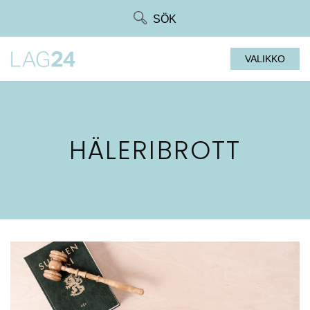
Siirry
SÖK
suoraan
sisältöön
VALIKKO
HÄLERIBROTT