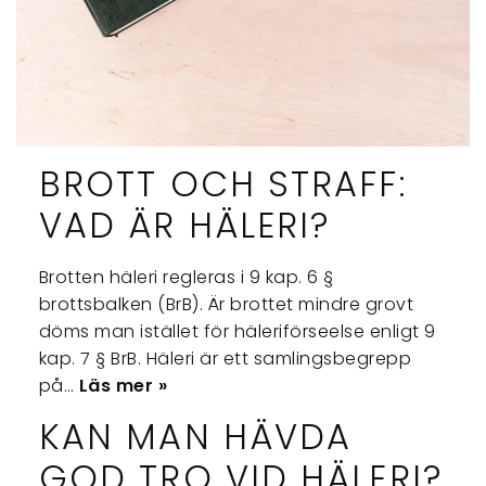
BROTT OCH STRAFF:
VAD ÄR HÄLERI?
Brotten häleri regleras i 9 kap. 6 §
brottsbalken (BrB). Är brottet mindre grovt
döms man istället för häleriförseelse enligt 9
kap. 7 § BrB. Häleri är ett samlingsbegrepp
på…
Läs mer »
KAN MAN HÄVDA
GOD TRO VID HÄLERI?