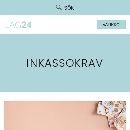
Siirry
SÖK
suoraan
sisältöön
VALIKKO
INKASSOKRAV