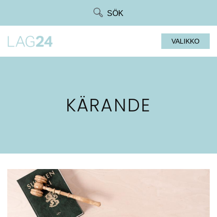
Siirry
SÖK
suoraan
sisältöön
VALIKKO
KÄRANDE