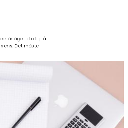
R
en är ägnad att på
urrens. Det måste