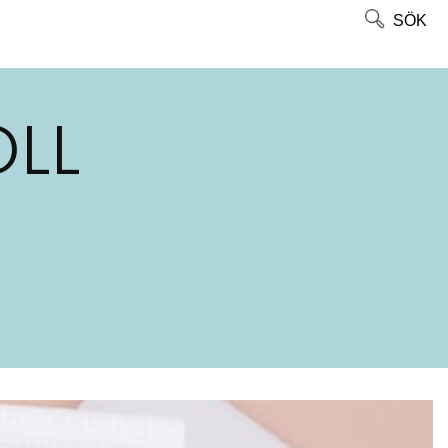
SÖK
LL