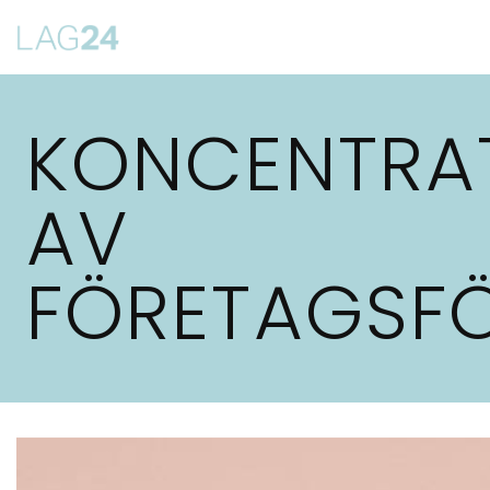
Siirry
suoraan
sisältöön
KONCENTRA
AV
FÖRETAGSF