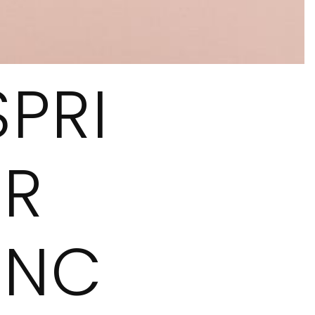
PRI
ÖR
ONC