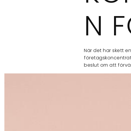
N 
När det har skett e
företagskoncentrati
beslut om att förvä