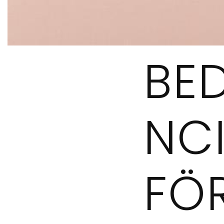
BE
NC
FÖ