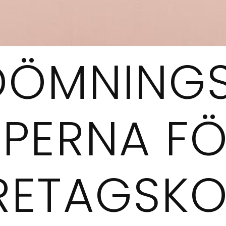
DÖMNINGS
IPERNA F
RETAGSK