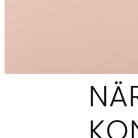
NÄ
KO