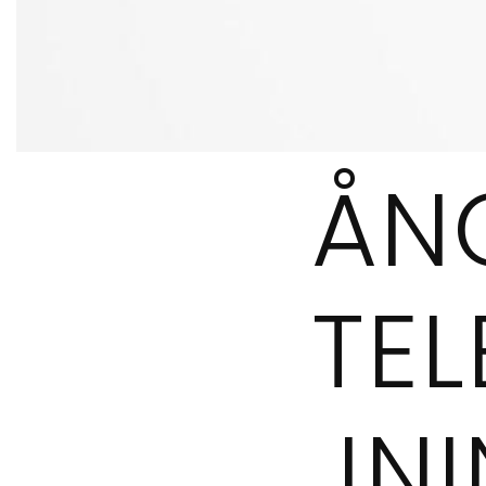
ÅN
TE
JN