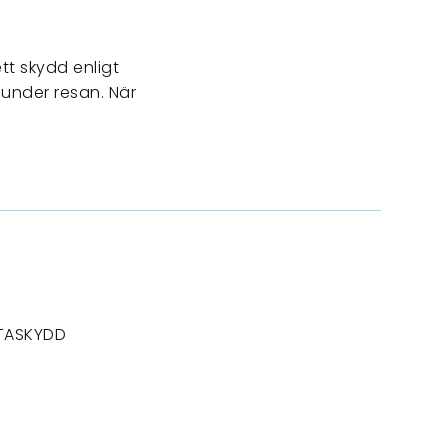
t skydd enligt
 under resan. När
TASKYDD