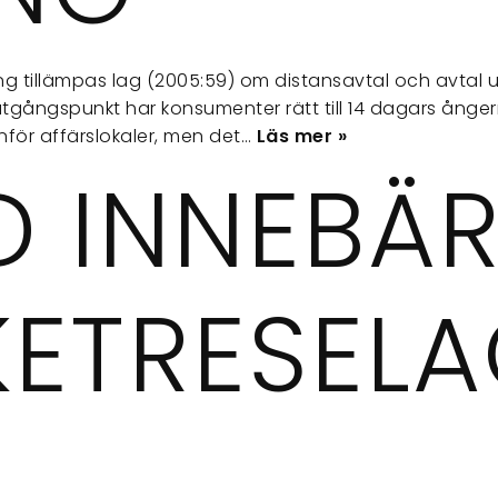
ing tillämpas lag (2005:59) om distansavtal och avtal 
utgångspunkt har konsumenter rätt till 14 dagars ånger
nför affärslokaler, men det…
Läs mer »
D INNEBÄ
KETRESEL