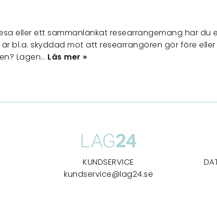
esa eller ett sammanlänkat researrangemang har du et
är bl.a. skyddad mot att researrangören gör före eller
gen? Lagen…
Läs mer »
KUNDSERVICE
DA
kundservice@lag24.se