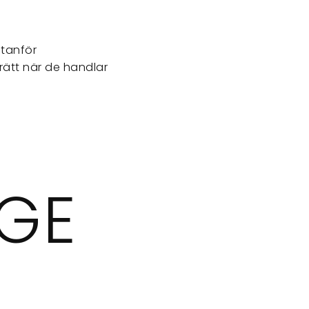
utanför
rätt när de handlar
R
AGE