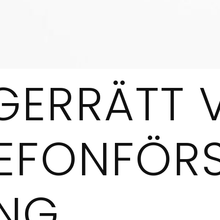
GERRÄTT 
LEFONFÖR
ING