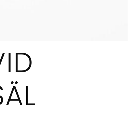
VID
SÄL