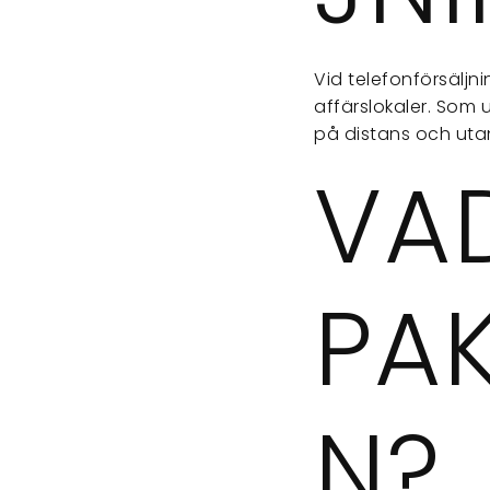
Vid telefonförsäljn
affärslokaler. Som 
på distans och uta
VA
PA
N?