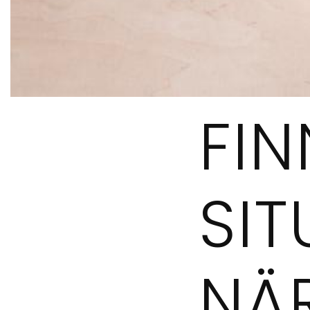
FIN
SIT
NÄ