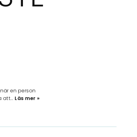
n när en person
ga att…
Läs mer »