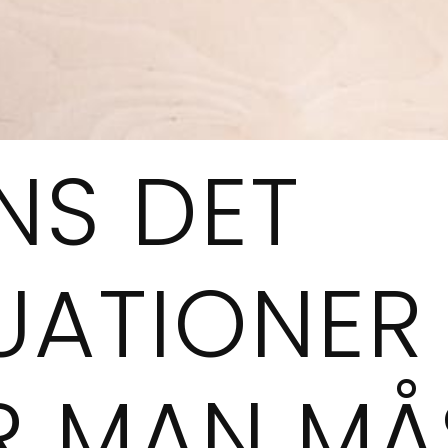
NS DET
UATIONER
R MAN MÅ