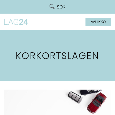
Siirry
SÖK
suoraan
sisältöön
VALIKKO
KÖRKORTSLAGEN