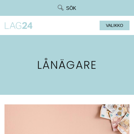
Siirry
SÖK
suoraan
sisältöön
VALIKKO
LÅNÄGARE