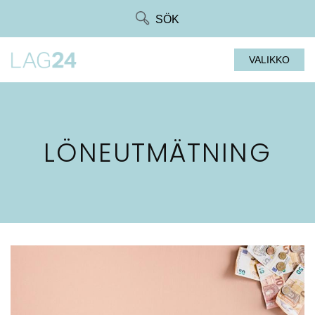
Siirry
SÖK
suoraan
sisältöön
VALIKKO
LÖNEUTMÄTNING