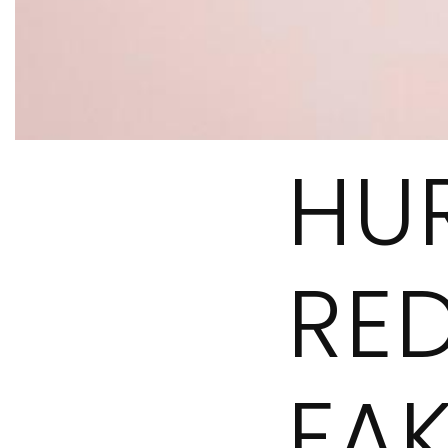
HU
RE
FA