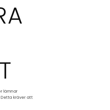
RA
T
r lämnar
 Detta kräver att