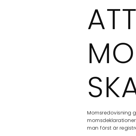
AT
MOM
SK
Momsredovisning g
momsdeklarationer ti
man först är regis