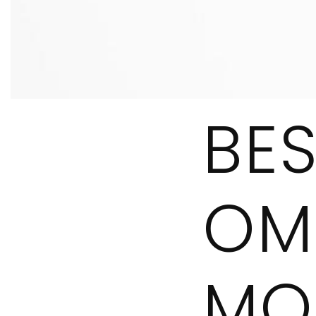
BE
OM
MO