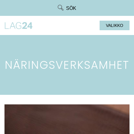
Siirry
SÖK
suoraan
sisältöön
VALIKKO
NÄRINGSVERKSAMHET