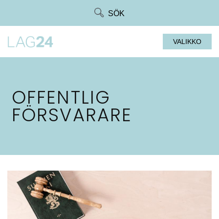
Siirry
SÖK
suoraan
sisältöön
VALIKKO
OFFENTLIG
FÖRSVARARE