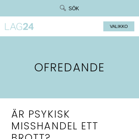
Siirry
SÖK
suoraan
sisältöön
VALIKKO
OFREDANDE
ÄR PSYKISK
MISSHANDEL ETT
BROTT?