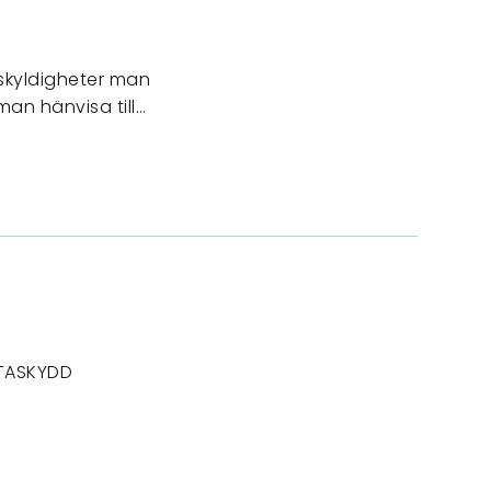
 skyldigheter man
man hänvisa till…
TASKYDD