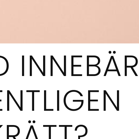
D INNEBÄ
ENTLIGEN
KRÄTT?