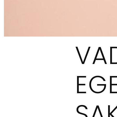
VA
EG
SA