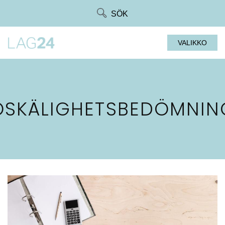
Siirry
SÖK
suoraan
sisältöön
VALIKKO
OSKÄLIGHETSBEDÖMNIN