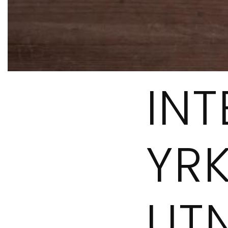
INT
YR
UT