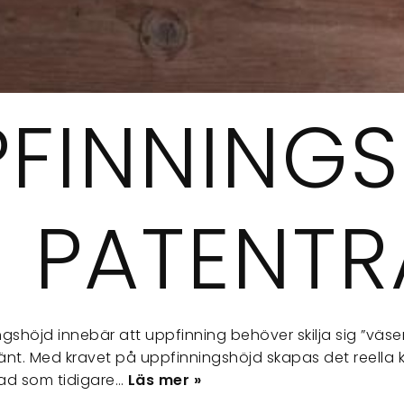
PFINNING
I PATENTR
gshöjd innebär att uppfinning behöver skilja sig ”väse
änt. Med kravet på uppfinningshöjd skapas det reella kr
d som tidigare…
Läs mer »