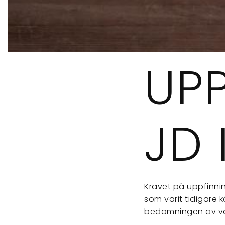
UP
JD 
Kravet på uppfinnin
som varit tidigare k
bedömningen av va