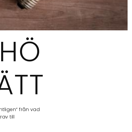
SHÖ
ÄTT
ntligen” från vad
av till