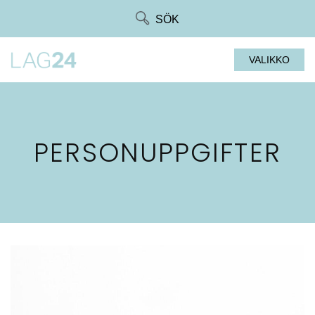
Siirry
SÖK
suoraan
sisältöön
VALIKKO
PERSONUPPGIFTER