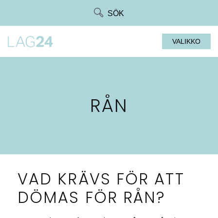
Siirry
SÖK
suoraan
sisältöön
VALIKKO
RÅN
VAD KRÄVS FÖR ATT
DÖMAS FÖR RÅN?