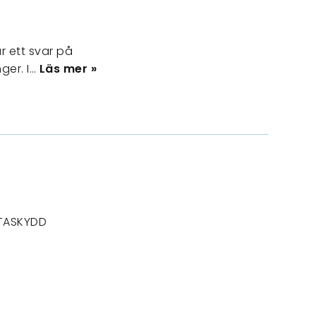
r ett svar på
ger. I…
Läs mer »
TASKYDD