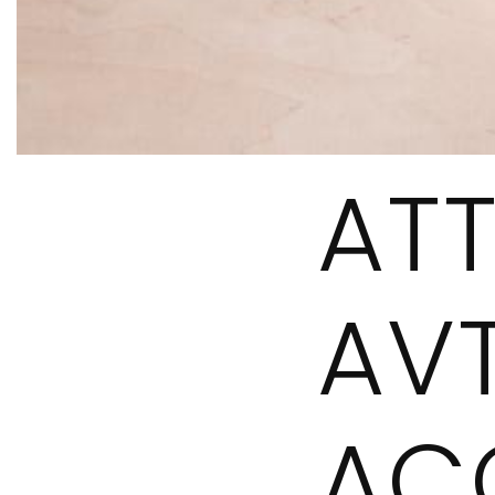
ATT
AVT
AC