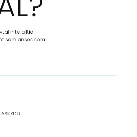
AL?
l inte alltid
dant som anses som
TASKYDD