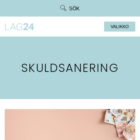
Siirry
SÖK
suoraan
sisältöön
VALIKKO
SKULDSANERING