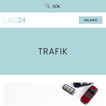
Siirry
SÖK
suoraan
sisältöön
VALIKKO
TRAFIK